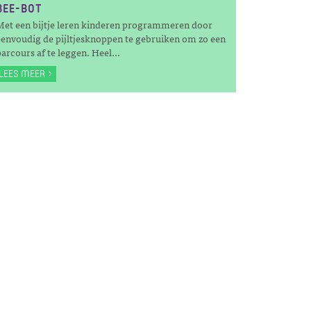
BEE-BOT
Met een bijtje leren kinderen programmeren door
eenvoudig de pijltjesknoppen te gebruiken om zo een
arcours af te leggen. Heel...
LEES MEER >