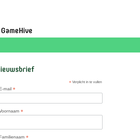
GameHive
ieuwsbrief
*
Verplicht in te vullen
*
E-mail
*
Voornaam
*
Familienaam