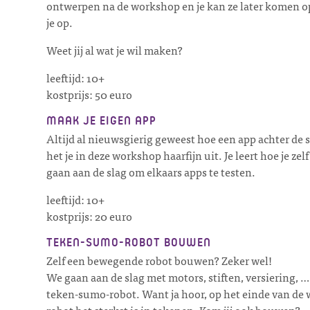
ontwerpen na de workshop en je kan ze later komen op
je op.
Weet jij al wat je wil maken?
leeftijd: 10+
kostprijs: 50 euro
MAAK JE EIGEN APP
Altijd al nieuwsgierig geweest hoe een app achter d
het je in deze workshop haarfijn uit. Je leert hoe je z
gaan aan de slag om elkaars apps te testen.
leeftijd: 10+
kostprijs: 20 euro
TEKEN-SUMO-ROBOT BOUWEN
Zelf een bewegende robot bouwen? Zeker wel!
We gaan aan de slag met motors, stiften, versiering,
teken-sumo-robot. Want ja hoor, op het einde van de
robot het sterkst is in tekenen. Kom jij ook bouwen?