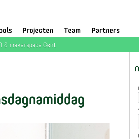
ools
Projecten
Team
Partners
 & makerspace Gent
N
nsdagnamiddag